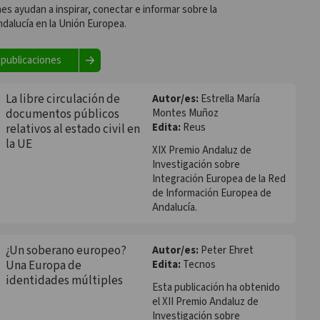
es ayudan a inspirar, conectar e informar sobre la
Investigación sobre
ndalucía en la Unión Europea.
Integración Europea de la Red
de Información Europea de
Andalucía.
 publicaciones
La libre circulación de
Autor/es:
Estrella María
documentos públicos
Montes Muñoz
Edita:
Reus
relativos al estado civil en
la UE
XIX Premio Andaluz de
Investigación sobre
Integración Europea de la Red
de Información Europea de
Andalucía.
¿Un soberano europeo?
Autor/es:
Peter Ehret
Una Europa de
Edita:
Tecnos
identidades múltiples
Esta publicación ha obtenido
el XII Premio Andaluz de
Investigación sobre