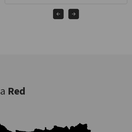
la
Red