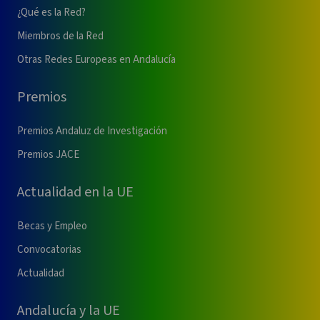
¿Qué es la Red?
Miembros de la Red
Otras Redes Europeas en Andalucía
Premios
Premios Andaluz de Investigación
Premios JACE
Actualidad en la UE
Becas y Empleo
Convocatorias
Actualidad
Andalucía y la UE