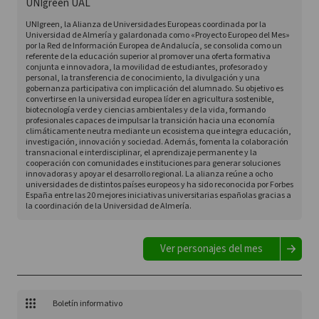
UNIgreen UAL
UNIgreen, la Alianza de Universidades Europeas coordinada por la
Universidad de Almería y galardonada como «Proyecto Europeo del Mes»
por la Red de Información Europea de Andalucía, se consolida como un
referente de la educación superior al promover una oferta formativa
conjunta e innovadora, la movilidad de estudiantes, profesorado y
personal, la transferencia de conocimiento, la divulgación y una
gobernanza participativa con implicación del alumnado. Su objetivo es
convertirse en la universidad europea líder en agricultura sostenible,
biotecnología verde y ciencias ambientales y de la vida, formando
profesionales capaces de impulsar la transición hacia una economía
climáticamente neutra mediante un ecosistema que integra educación,
investigación, innovación y sociedad. Además, fomenta la colaboración
transnacional e interdisciplinar, el aprendizaje permanente y la
cooperación con comunidades e instituciones para generar soluciones
innovadoras y apoyar el desarrollo regional. La alianza reúne a ocho
universidades de distintos países europeos y ha sido reconocida por Forbes
España entre las 20 mejores iniciativas universitarias españolas gracias a
la coordinación de la Universidad de Almería.
Ver personajes del mes
Boletín informativo