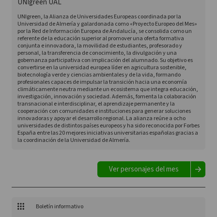
UNIgreen UAL
UNIgreen, la Alianza de Universidades Europeas coordinada por la
Universidad de Almería y galardonada como «Proyecto Europeo del Mes»
por la Red de Información Europea de Andalucía, se consolida como un
referente de la educación superior al promover una oferta formativa
conjunta e innovadora, la movilidad de estudiantes, profesorado y
personal, la transferencia de conocimiento, la divulgación y una
gobernanza participativa con implicación del alumnado. Su objetivo es
convertirse en la universidad europea líder en agricultura sostenible,
biotecnología verde y ciencias ambientales y de la vida, formando
profesionales capaces de impulsar la transición hacia una economía
climáticamente neutra mediante un ecosistema que integra educación,
investigación, innovación y sociedad. Además, fomenta la colaboración
transnacional e interdisciplinar, el aprendizaje permanente y la
cooperación con comunidades e instituciones para generar soluciones
innovadoras y apoyar el desarrollo regional. La alianza reúne a ocho
universidades de distintos países europeos y ha sido reconocida por Forbes
España entre las 20 mejores iniciativas universitarias españolas gracias a
la coordinación de la Universidad de Almería.
Ver personajes del mes
Boletín informativo