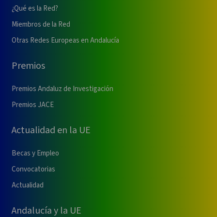
¿Qué es la Red?
Miembros de la Red
Otras Redes Europeas en Andalucía
Premios
Premios Andaluz de Investigación
Premios JACE
Actualidad en la UE
Becas y Empleo
Convocatorias
Actualidad
Andalucía y la UE