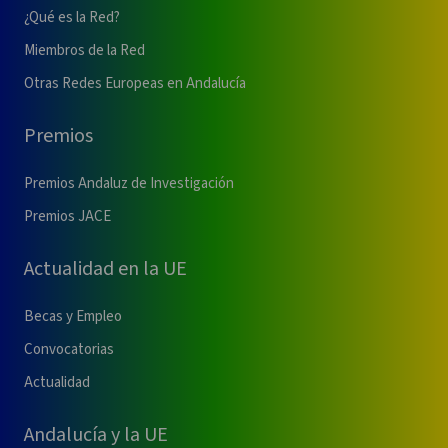
¿Qué es la Red?
Miembros de la Red
Otras Redes Europeas en Andalucía
Premios
Premios Andaluz de Investigación
Premios JACE
Actualidad en la UE
Becas y Empleo
Convocatorias
Actualidad
Andalucía y la UE