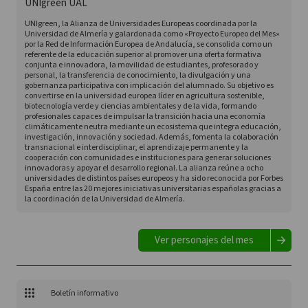
UNIgreen UAL
UNIgreen, la Alianza de Universidades Europeas coordinada por la
Universidad de Almería y galardonada como «Proyecto Europeo del Mes»
por la Red de Información Europea de Andalucía, se consolida como un
referente de la educación superior al promover una oferta formativa
conjunta e innovadora, la movilidad de estudiantes, profesorado y
personal, la transferencia de conocimiento, la divulgación y una
gobernanza participativa con implicación del alumnado. Su objetivo es
convertirse en la universidad europea líder en agricultura sostenible,
biotecnología verde y ciencias ambientales y de la vida, formando
profesionales capaces de impulsar la transición hacia una economía
climáticamente neutra mediante un ecosistema que integra educación,
investigación, innovación y sociedad. Además, fomenta la colaboración
transnacional e interdisciplinar, el aprendizaje permanente y la
cooperación con comunidades e instituciones para generar soluciones
innovadoras y apoyar el desarrollo regional. La alianza reúne a ocho
universidades de distintos países europeos y ha sido reconocida por Forbes
España entre las 20 mejores iniciativas universitarias españolas gracias a
la coordinación de la Universidad de Almería.
Ver personajes del mes
Boletín informativo