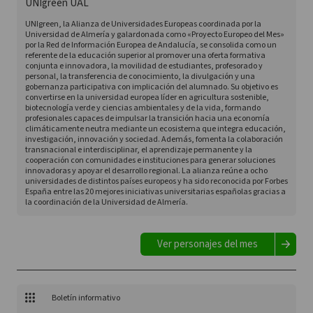
UNIgreen UAL
UNIgreen, la Alianza de Universidades Europeas coordinada por la
Universidad de Almería y galardonada como «Proyecto Europeo del Mes»
por la Red de Información Europea de Andalucía, se consolida como un
referente de la educación superior al promover una oferta formativa
conjunta e innovadora, la movilidad de estudiantes, profesorado y
personal, la transferencia de conocimiento, la divulgación y una
gobernanza participativa con implicación del alumnado. Su objetivo es
convertirse en la universidad europea líder en agricultura sostenible,
biotecnología verde y ciencias ambientales y de la vida, formando
profesionales capaces de impulsar la transición hacia una economía
climáticamente neutra mediante un ecosistema que integra educación,
investigación, innovación y sociedad. Además, fomenta la colaboración
transnacional e interdisciplinar, el aprendizaje permanente y la
cooperación con comunidades e instituciones para generar soluciones
innovadoras y apoyar el desarrollo regional. La alianza reúne a ocho
universidades de distintos países europeos y ha sido reconocida por Forbes
España entre las 20 mejores iniciativas universitarias españolas gracias a
la coordinación de la Universidad de Almería.
Ver personajes del mes
Boletín informativo