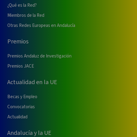
¿Qué es la Red?
Miembros de la Red
Otras Redes Europeas en Andalucía
Premios
Premios Andaluz de Investigación
Premios JACE
Actualidad en la UE
Becas y Empleo
Convocatorias
Actualidad
Andalucía y la UE