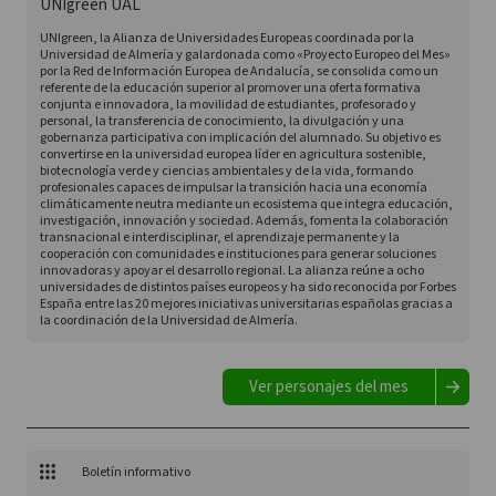
UNIgreen UAL
UNIgreen, la Alianza de Universidades Europeas coordinada por la
Universidad de Almería y galardonada como «Proyecto Europeo del Mes»
por la Red de Información Europea de Andalucía, se consolida como un
referente de la educación superior al promover una oferta formativa
conjunta e innovadora, la movilidad de estudiantes, profesorado y
personal, la transferencia de conocimiento, la divulgación y una
gobernanza participativa con implicación del alumnado. Su objetivo es
convertirse en la universidad europea líder en agricultura sostenible,
biotecnología verde y ciencias ambientales y de la vida, formando
profesionales capaces de impulsar la transición hacia una economía
climáticamente neutra mediante un ecosistema que integra educación,
investigación, innovación y sociedad. Además, fomenta la colaboración
transnacional e interdisciplinar, el aprendizaje permanente y la
cooperación con comunidades e instituciones para generar soluciones
innovadoras y apoyar el desarrollo regional. La alianza reúne a ocho
universidades de distintos países europeos y ha sido reconocida por Forbes
España entre las 20 mejores iniciativas universitarias españolas gracias a
la coordinación de la Universidad de Almería.
Ver personajes del mes
Boletín informativo