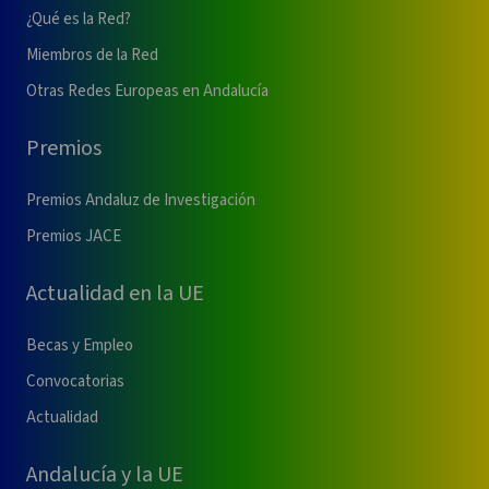
¿Qué es la Red?
Miembros de la Red
Otras Redes Europeas en Andalucía
Premios
Premios Andaluz de Investigación
Premios JACE
Actualidad en la UE
Becas y Empleo
Convocatorias
Actualidad
Andalucía y la UE